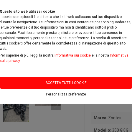
Questo sito web utilizza i cookie
I cookie sono piccoli file di testo che i siti web collocano sul tuo dispositivo
durante la navigazione. Le informazioni in essi contenute possono riguardare te,
le tue preferenze o il tuo dispositivo ma non ti identificano sotto il profilo
personale. Puoi liberamente prestare, rifiutare o revocare il tuo consenso in
qualsiasi momento, personalizzando le tue preferenze. La scelta di accettare
RICAMBI & ACCESSORI
PROMOZIONI
DOVE SIAMO
C
tutti i cookie ti offre certamente la completezza di navigazione di questo sito
web.
Per saperne di più, leggi la nostra
Informativa sui cookie
e la nostra
Informativa
sulla privacy
ACCETTA TUTTI I COOKIE
Personalizza preferenze
Zontes 3
Marca
: Zontes
Modello
: 350 GK G