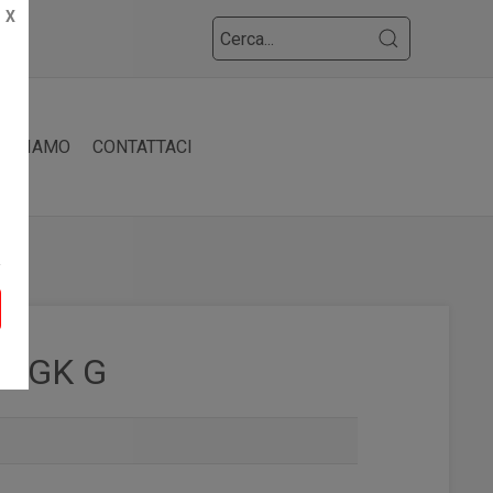
X
HI SIAMO
CONTATTACI
50 GK G