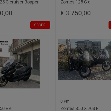
25 C cruiser Bopper
Zontes 125 G d
90,00
€ 3.750,00
SCOPRI
0 Km
50 E e
Zontes 350 X 703 F