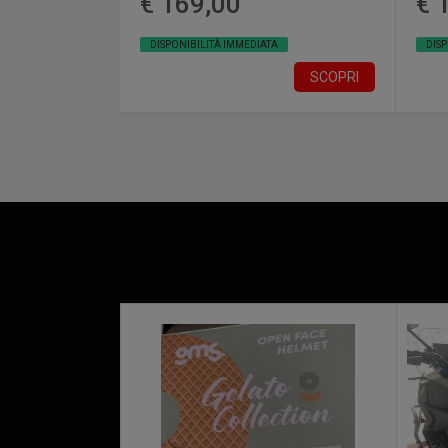
€ 169,00
€ 
DISPONIBILITÀ IMMEDIATA
DIS
SCOPRI