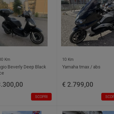
00 Km
10 Km
ggio Beverly Deep Black
Yamaha tmax / abs
ce
3.300,00
€ 2.799,00
SCOPRI
SCOP