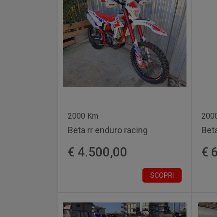
2000 Km
200
Beta rr enduro racing
Beta
€ 4.500,00
€ 
SCOPRI