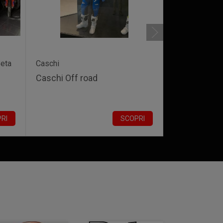
eta
Caschi
Accessori
Caschi Off road
Zaini Rigidi
RI
SCOPRI