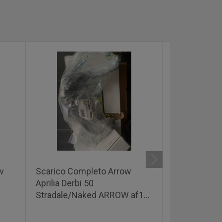
xv
Scarico Completo Arrow
collettore po
Aprilia Derbi 50
polini COLL
Stradale/Naked ARROW af1
DOPPIA ASP
50 monta solo sul 50
ETS-XL D.19