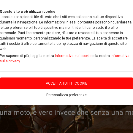
Questo sito web utilizza i cookie
I cookie sono piccoli file di testo che i siti web collocano sul tuo dispositivo
durante la navigazione. Le informazioni in essi contenute possono riguardare te,
le tue preferenze o il tuo dispositivo ma non ti identificano sotto il profilo
personale. Puoi liberamente prestare, rifiutare o revocare il tuo consenso in
qualsiasi momento, personalizzando le tue preferenze. La scelta di accettare
RICAMBI & ACCESSORI
PROMOZIONI
DOVE SIAMO
C
tutti i cookie ti offre certamente la completezza di navigazione di questo sito
web.
Per saperne di più, leggi la nostra
Informativa sui cookie
e la nostra
Informativa
sulla privacy
ACCETTA TUTTI I COOKIE
Personalizza preferenze
, la competizione