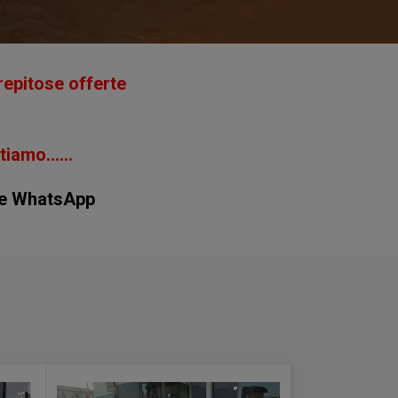
repitose offerte
amo......
he WhatsApp