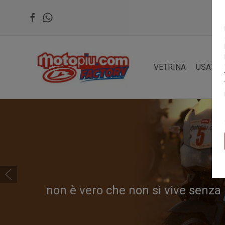
VETRINA
USATO
le corse, l'adrenalina, l'esperienza