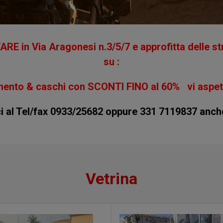
RE in Via Aragonesi n.3/5/7 e approfitta delle st
su :
mento & caschi con SCONTI FINO al 60% vi aspetti
ci al Tel/fax 0933/25682 oppure 331 7119837 anc
Vetrina