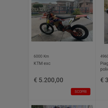
6000 Km
496
KTM exc
Pia
poli
€ 5.200,00
€ 
SCOPRI