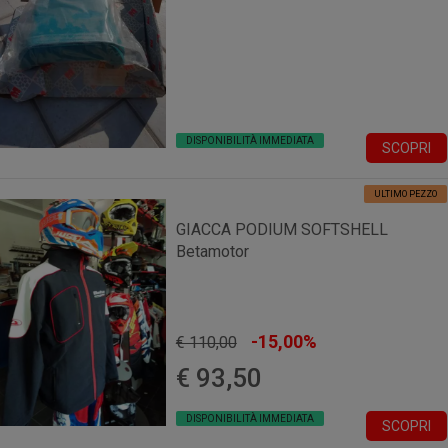
DISPONIBILITÀ IMMEDIATA
SCOPRI
ULTIMO PEZZO
GIACCA PODIUM SOFTSHELL
Betamotor
-15,00%
€ 110,00
€ 93,50
DISPONIBILITÀ IMMEDIATA
SCOPRI