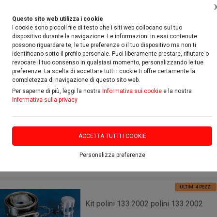
Questo sito web utilizza i cookie
I cookie sono piccoli file di testo che i siti web collocano sul tuo
dispositivo durante la navigazione. Le informazioni in essi contenute
possono riguardare te, le tue preferenze o il tuo dispositivo ma non ti
identificano sotto il profilo personale. Puoi liberamente prestare, rifiutare o
Home
Ricambi & accessori
revocare il tuo consenso in qualsiasi momento, personalizzando le tue
preferenze. La scelta di accettare tutti i cookie ti offre certamente la
completezza di navigazione di questo sito web.
FILTRA
Per saperne di più, leggi la nostra
Informativa sui cookie
e la nostra
Informativa sulla privacy
Ricambi & accessori
11 risultati
ACCETTA TUTTI I COOKIE
Personalizza preferenze
ORDINA PER:
ULTIMI 4 PEZZI
Kit polini 133.2002 polini 133.2002