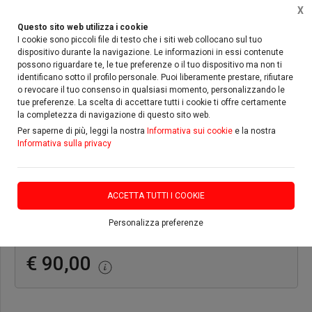
X
Questo sito web utilizza i cookie
I cookie sono piccoli file di testo che i siti web collocano sul tuo
dispositivo durante la navigazione. Le informazioni in essi contenute
Home
Ricambi & accessori
accessori e ricambi moto
possono riguardare te, le tue preferenze o il tuo dispositivo ma non ti
identificano sotto il profilo personale. Puoi liberamente prestare, rifiutare
o revocare il tuo consenso in qualsiasi momento, personalizzando le
tue preferenze. La scelta di accettare tutti i cookie ti offre certamente
la completezza di navigazione di questo sito web.
Per saperne di più, leggi la nostra
Informativa sui cookie
e la nostra
Informativa sulla privacy
collettore polini 215.0202 polini
vespa pk 50
ACCETTA TUTTI I COOKIE
DISPONIBILITÀ IMMEDIATA
Personalizza preferenze
€ 90,00