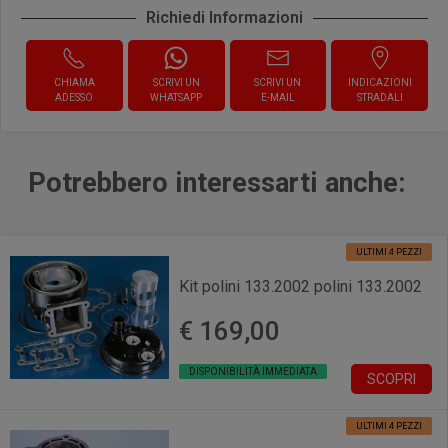
Richiedi Informazioni
CHIAMA
SCRIVI UN
SCRIVI UN
INDICAZIONI
ADESSO
WHATSAPP
E-MAIL
STRADALI
Potrebbero interessarti anche:
ULTIMI 4 PEZZI
Kit polini 133.2002 polini 133.2002
€ 169,00
DISPONIBILITÀ IMMEDIATA
SCOPRI
ULTIMI 4 PEZZI