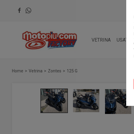
VETRINA
USATO
Home
Vetrina
Zontes
125 G