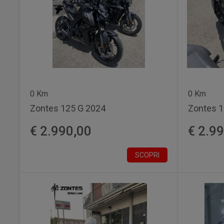
0 Km
0 Km
Zontes 125 G 2024
Zontes 1
€ 2.990,00
€ 2.9
SCOPRI