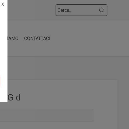
X
HI SIAMO
CONTATTACI
5 G d