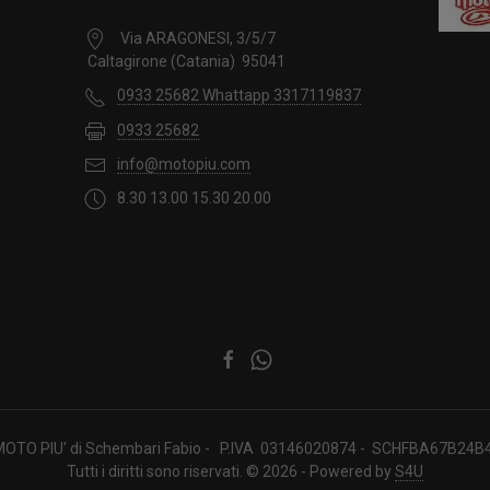
Via ARAGONESI, 3/5/7
Caltagirone (Catania) 95041
0933 25682 Whattapp 3317119837
0933 25682
info@motopiu.com
8.30 13.00 15.30 20.00
OTO PIU' di Schembari Fabio - P.IVA 03146020874 - SCHFBA67B24
Tutti i diritti sono riservati. © 2026 - Powered by
S4U