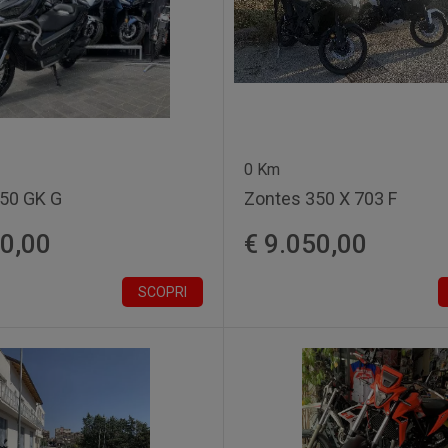
0 Km
50 GK G
Zontes 350 X 703 F
00,00
€ 9.050,00
SCOPRI