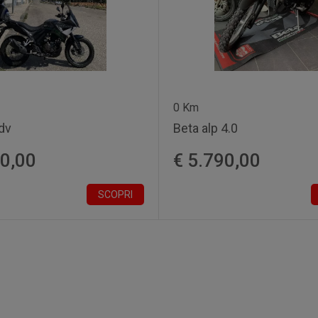
0 Km
adv
Beta alp 4.0
90,00
€ 5.790,00
SCOPRI