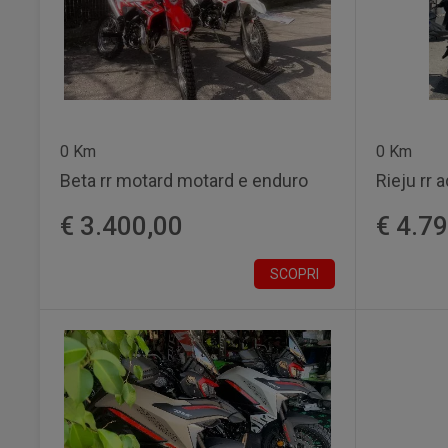
0 Km
0 Km
Beta rr motard motard e enduro
Rieju rr 
€ 3.400,00
€ 4.7
SCOPRI