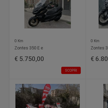
0 Km
0 Km
Zontes 350 E e
Zontes 3
€ 5.750,00
€ 6.8
SCOPRI