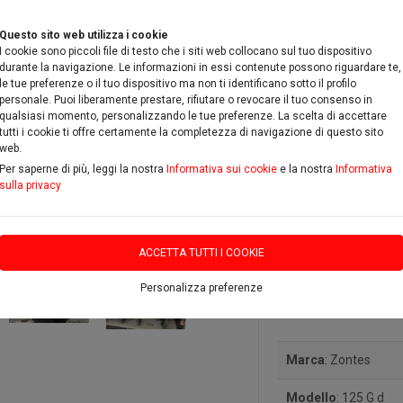
Questo sito web utilizza i cookie
I cookie sono piccoli file di testo che i siti web collocano sul tuo dispositivo
durante la navigazione. Le informazioni in essi contenute possono riguardare te,
le tue preferenze o il tuo dispositivo ma non ti identificano sotto il profilo
personale. Puoi liberamente prestare, rifiutare o revocare il tuo consenso in
qualsiasi momento, personalizzando le tue preferenze. La scelta di accettare
RICAMBI & ACCESSORI
PROMOZIONI
DOVE SIAMO
C
tutti i cookie ti offre certamente la completezza di navigazione di questo sito
web.
Per saperne di più, leggi la nostra
Informativa sui cookie
e la nostra
Informativa
sulla privacy
ACCETTA TUTTI I COOKIE
Personalizza preferenze
Zontes 12
Marca
: Zontes
Modello
: 125 G d