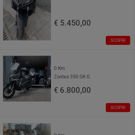
€ 5.450,00
SCOPRI
0 Km
Zontes 350 GK G
€ 6.800,00
SCOPRI