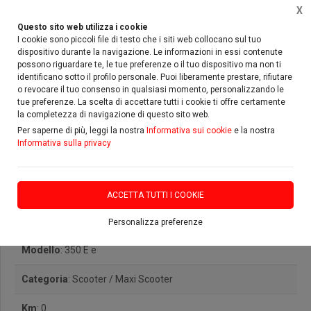
X
Questo sito web utilizza i cookie
I cookie sono piccoli file di testo che i siti web collocano sul tuo
dispositivo durante la navigazione. Le informazioni in essi contenute
possono riguardare te, le tue preferenze o il tuo dispositivo ma non ti
Home
Vetrina
Zontes
350 E
identificano sotto il profilo personale. Puoi liberamente prestare, rifiutare
o revocare il tuo consenso in qualsiasi momento, personalizzando le
tue preferenze. La scelta di accettare tutti i cookie ti offre certamente
la completezza di navigazione di questo sito web.
Per saperne di più, leggi la nostra
Informativa sui cookie
e la nostra
Informativa sulla privacy
Zontes 350 E e
ACCETTA TUTTI I COOKIE
Marca
: Zontes
Personalizza preferenze
Modello
: 350 E e
Categoria
: Scooter / Maxi Scooter
Km
: 0