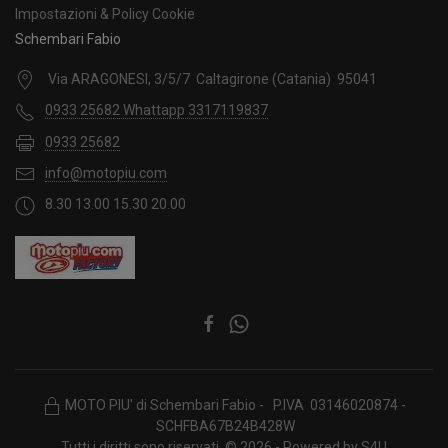
Impostazioni & Policy Cookie
Schembari Fabio
Via ARAGONESI, 3/5/7 Caltagirone (Catania) 95041
0933 25682 Whattapp 3317119837
0933 25682
info@motopiu.com
8.30 13.00 15.30 20.00
MOTO PIU' di Schembari Fabio - P.IVA 03146020874 -
SCHFBA67B24B428W
Tutti i diritti sono riservati. © 2026 - Powered by
S4U