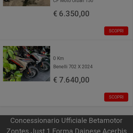
CF Moto Urban 150
€ 6.350,00
SCOPRI
0 Km
Benelli 702 X 2024
€ 7.640,00
SCOPRI
Concessionario Ufficiale Betamotor
Zontes Just 1 Forma Dainese Acerbis