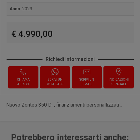
Anno
: 2023
€ 4.990,00
Richiedi Informazioni
CHIAMA
SCRIVI UN
SCRIVI UN
INDICAZIONI
ADESSO
WHATSAPP
E-MAIL
STRADALI
Nuovo Zontes 350 D , finanziamenti personallizzati ..
Potrebbero interessarti anche: