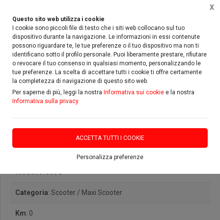
X
Questo sito web utilizza i cookie
I cookie sono piccoli file di testo che i siti web collocano sul tuo
dispositivo durante la navigazione. Le informazioni in essi contenute
possono riguardare te, le tue preferenze o il tuo dispositivo ma non ti
Home
Vetrina
Zontes
350 D
identificano sotto il profilo personale. Puoi liberamente prestare, rifiutare
o revocare il tuo consenso in qualsiasi momento, personalizzando le
tue preferenze. La scelta di accettare tutti i cookie ti offre certamente
la completezza di navigazione di questo sito web.
Per saperne di più, leggi la nostra
Informativa sui cookie
e la nostra
Informativa sulla privacy
Zontes 350 D
ACCETTA TUTTI I COOKIE
Marca
: Zontes
Personalizza preferenze
Modello
: 350 D
Categoria
: Scooter / Maxi Scooter
Km
: 0