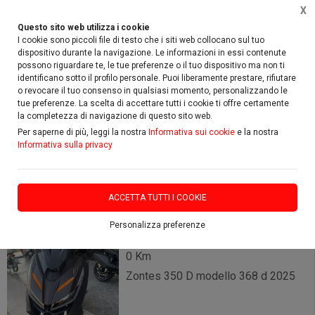
X
Questo sito web utilizza i cookie
I cookie sono piccoli file di testo che i siti web collocano sul tuo
dispositivo durante la navigazione. Le informazioni in essi contenute
possono riguardare te, le tue preferenze o il tuo dispositivo ma non ti
identificano sotto il profilo personale. Puoi liberamente prestare, rifiutare
Home
Vetrina
Zontes
350 D
o revocare il tuo consenso in qualsiasi momento, personalizzando le
tue preferenze. La scelta di accettare tutti i cookie ti offre certamente
la completezza di navigazione di questo sito web.
FILTRA
Per saperne di più, leggi la nostra
Informativa sui cookie
e la nostra
Informativa sulla privacy
Zontes 350 D
2 risultati
ACCETTA TUTTI I COOKIE
Personalizza preferenze
0 Km
Zontes 350 D modello 368 d 2025