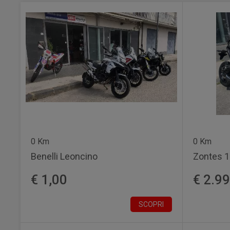
0 Km
0 Km
Benelli Leoncino
Zontes 1
€ 1,00
€ 2.9
SCOPRI