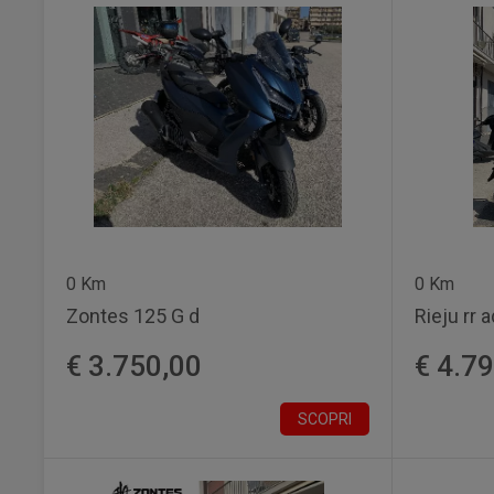
0 Km
0 Km
Zontes 125 G d
Rieju rr 
€ 3.750,00
€ 4.7
SCOPRI