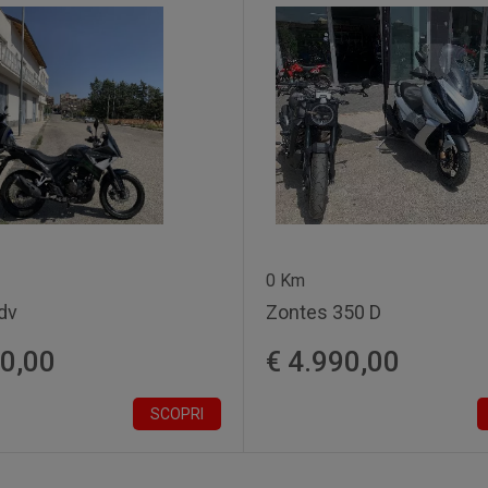
0 Km
adv
Zontes 350 D
90,00
€ 4.990,00
SCOPRI