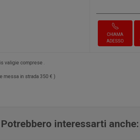
CHIAMA
ADESSO
is valigie comprese .
e messa in strada 350 € )
Potrebbero interessarti anche: