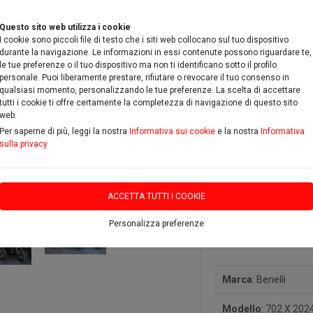
Questo sito web utilizza i cookie
I cookie sono piccoli file di testo che i siti web collocano sul tuo dispositivo
durante la navigazione. Le informazioni in essi contenute possono riguardare te,
le tue preferenze o il tuo dispositivo ma non ti identificano sotto il profilo
personale. Puoi liberamente prestare, rifiutare o revocare il tuo consenso in
qualsiasi momento, personalizzando le tue preferenze. La scelta di accettare
RICAMBI & ACCESSORI
PROMOZIONI
DOVE SIAMO
C
tutti i cookie ti offre certamente la completezza di navigazione di questo sito
web.
Per saperne di più, leggi la nostra
Informativa sui cookie
e la nostra
Informativa
sulla privacy
ACCETTA TUTTI I COOKIE
Personalizza preferenze
Benelli 7
Marca
: Benelli
Modello
: 702 X 202