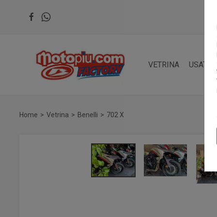
VETRINA
USATO
Home
Vetrina
Benelli
702 X