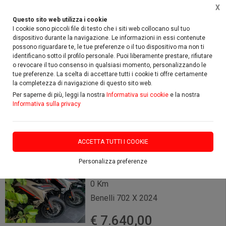
X
Questo sito web utilizza i cookie
I cookie sono piccoli file di testo che i siti web collocano sul tuo
dispositivo durante la navigazione. Le informazioni in essi contenute
possono riguardare te, le tue preferenze o il tuo dispositivo ma non ti
identificano sotto il profilo personale. Puoi liberamente prestare, rifiutare
Home
Vetrina
Benelli
702 X
o revocare il tuo consenso in qualsiasi momento, personalizzando le
tue preferenze. La scelta di accettare tutti i cookie ti offre certamente
la completezza di navigazione di questo sito web.
FILTRA
Per saperne di più, leggi la nostra
Informativa sui cookie
e la nostra
Informativa sulla privacy
Benelli 702 X
1 risultati
ACCETTA TUTTI I COOKIE
Personalizza preferenze
0 Km
Benelli 702 X 2024
€ 7.640,00