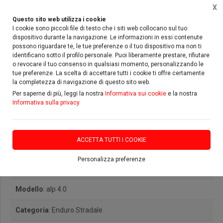
X
Questo sito web utilizza i cookie
I cookie sono piccoli file di testo che i siti web collocano sul tuo
dispositivo durante la navigazione. Le informazioni in essi contenute
possono riguardare te, le tue preferenze o il tuo dispositivo ma non ti
Home
Vetrina
Beta
alp 4.0
identificano sotto il profilo personale. Puoi liberamente prestare, rifiutare
o revocare il tuo consenso in qualsiasi momento, personalizzando le
tue preferenze. La scelta di accettare tutti i cookie ti offre certamente
la completezza di navigazione di questo sito web.
Per saperne di più, leggi la nostra
Informativa sui cookie
e la nostra
Informativa sulla privacy
Beta alp 4.0
ACCETTA TUTTI I COOKIE
Personalizza preferenze
Marca
: Beta
Modello
: alp 4.0
Categoria
: Enduro Stradale