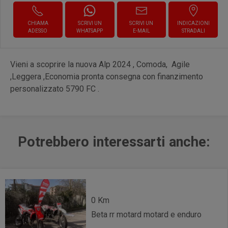
CHIAMA
SCRIVI UN
SCRIVI UN
INDICAZIONI
ADESSO
WHATSAPP
E-MAIL
STRADALI
Vieni a scoprire la nuova Alp 2024 , Comoda, Agile
,Leggera ,Economia pronta consegna con finanzimento
personalizzato 5790 FC .
Potrebbero interessarti anche:
0 Km
Beta rr motard motard e enduro