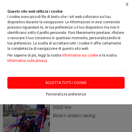
X
Questo sito web utilizza i cookie
I cookie sono piccoli file di testo che i siti web collocano sul tuo
dispositivo durante la navigazione. Le informazioni in essi contenute
possono riguardare te, le tue preferenze o il tuo dispositivo ma non ti
identificano sotto il profilo personale. Puoi liberamente prestare, rifiutare
Home
Usato
Beta
o revocare il tuo consenso in qualsiasi momento, personalizzando le
tue preferenze. La scelta di accettare tutti i cookie ti offre certamente
la completezza di navigazione di questo sito web.
FILTRA
Per saperne di più, leggi la nostra
Informativa sui cookie
e la nostra
Informativa sulla privacy
Beta
5 risultati
ACCETTA TUTTI I COOKIE
Personalizza preferenze
2000 Km
Beta rr enduro racing