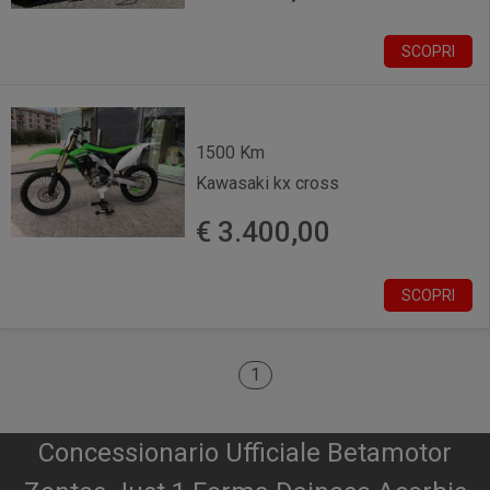
SCOPRI
1500 Km
Kawasaki kx cross
€ 3.400,00
SCOPRI
1
Concessionario Ufficiale Betamotor