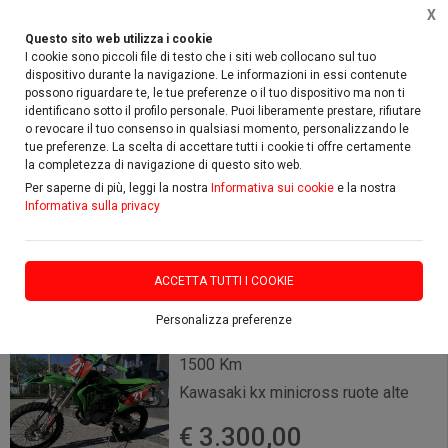
X
Questo sito web utilizza i cookie
I cookie sono piccoli file di testo che i siti web collocano sul tuo
dispositivo durante la navigazione. Le informazioni in essi contenute
possono riguardare te, le tue preferenze o il tuo dispositivo ma non ti
identificano sotto il profilo personale. Puoi liberamente prestare, rifiutare
Home
Usato
Kawasaki
o revocare il tuo consenso in qualsiasi momento, personalizzando le
tue preferenze. La scelta di accettare tutti i cookie ti offre certamente
la completezza di navigazione di questo sito web.
FILTRA
Per saperne di più, leggi la nostra
Informativa sui cookie
e la nostra
Informativa sulla privacy
Kawasaki
2 risultati
ACCETTA TUTTI I COOKIE
Personalizza preferenze
1500 Km
Kawasaki kx minicross ruote alte
€ 3.300,00