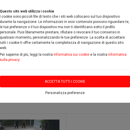
Questo sito web utilizza i cookie
I cookie sono piccoli file di testo che i siti web collocano sul tuo dispositivo
durante la navigazione. Le informazioni in essi contenute possono riguardare te,
le tue preferenze o il tuo dispositivo ma non ti identificano sotto il profilo
personale. Puoi liberamente prestare, rifiutare o revocare il tuo consenso in
qualsiasi momento, personalizzando le tue preferenze. La scelta di accettare
RICAMBI & ACCESSORI
PROMOZIONI
DOVE SIAMO
C
tutti i cookie ti offre certamente la completezza di navigazione di questo sito
web.
Per saperne di più, leggi la nostra
Informativa sui cookie
e la nostra
Informativa
sulla privacy
ACCETTA TUTTI I COOKIE
lia
Personalizza preferenze