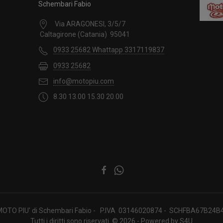
Schembari Fabio
Via ARAGONESI, 3/5/7
Caltagirone (Catania) 95041
0933 25682 Whattapp 3317119837
0933 25682
info@motopiu.com
8.30 13.00 15.30 20.00
OTO PIU' di Schembari Fabio - P.IVA 03146020874 - SCHFBA67B24
Tutti i diritti sono riservati. © 2026 - Powered by
S4U