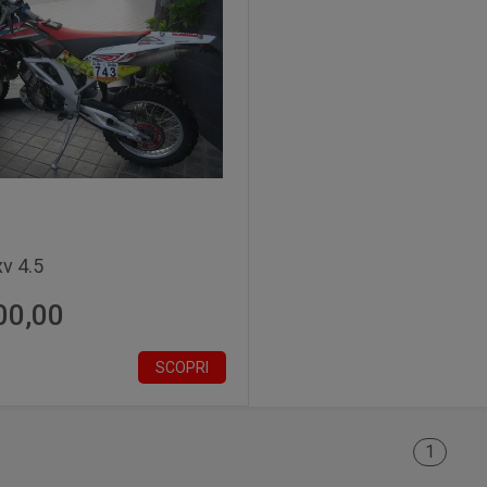
xv 4.5
00,00
SCOPRI
1