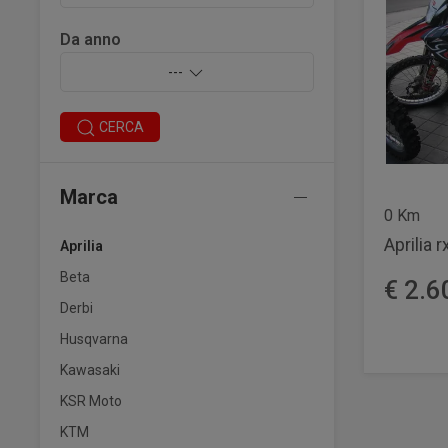
Da anno
---
CERCA
Marca
0 Km
Aprilia r
Aprilia
Beta
€ 2.6
Derbi
Husqvarna
Kawasaki
KSR Moto
KTM