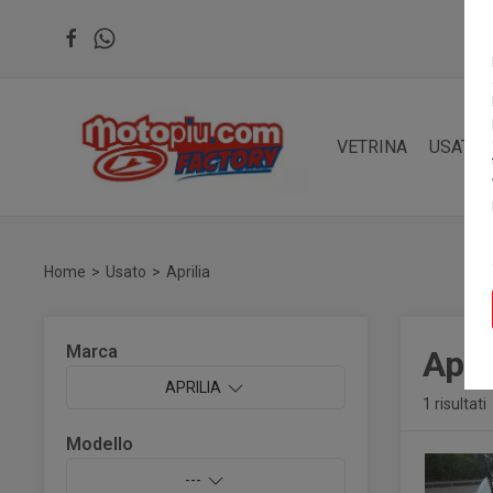
VETRINA
USATO
Home
Usato
Aprilia
Marca
Apri
APRILIA
1 risultati
Modello
---