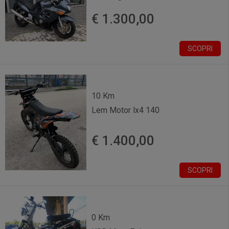
€ 1.300,00
SCOPRI
10 Km
Lem Motor lx4 140
€ 1.400,00
SCOPRI
0 Km