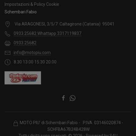
Impostazioni & Policy Cookie
Schembari Fabio
Via ARAGONESI, 3/5/7 Caltagirone (Catania) 95041
0933 25682 Whattapp 3317119837
0933 25682
info@motopiu.com
8.30 13.00 15.30 20.00
MOTO PIU' di Schembari Fabio - P.IVA 03146020874 -
SCHFBA67B24B428W
Tutti i diritti sono riservati. © 2026 - Powered by
S4U