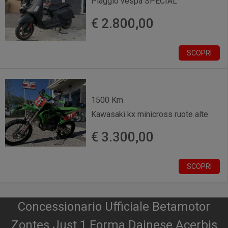
Piaggio vespa SPECIAL
€ 2.800,00
SCOPRI
1500 Km
Kawasaki kx minicross ruote alte
€ 3.300,00
SCOPRI
Concessionario Ufficiale Betamotor
Zontes Just 1 Forma Dainese Acerbis