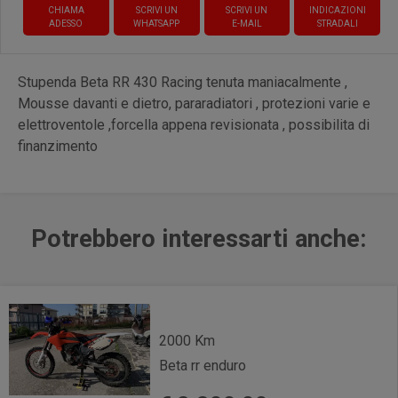
CHIAMA
SCRIVI UN
SCRIVI UN
INDICAZIONI
ADESSO
WHATSAPP
E-MAIL
STRADALI
Stupenda Beta RR 430 Racing tenuta maniacalmente ,
Mousse davanti e dietro, pararadiatori , protezioni varie e
elettroventole ,forcella appena revisionata , possibilita di
finanzimento
Potrebbero interessarti anche:
2000 Km
Beta rr enduro