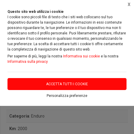
X
Questo sito web utilizza i cookie
I cookie sono piccoli file di testo che i siti web collocano sul tuo
dispositivo durante la navigazione. Le informazioni in essi contenute
possono riguardare te, le tue preferenze o il tuo dispositivo ma non ti
Home
Usato
Beta
rr enduro
identificano sotto il profilo personale. Puoi liberamente prestare, rifiutare
o revocare il tuo consenso in qualsiasi momento, personalizzando le
tue preferenze. La scelta di accettare tutti i cookie ti offre certamente
la completezza di navigazione di questo sito web.
Per saperne di più, leggi la nostra
Informativa sui cookie
e la nostra
Informativa sulla privacy
Beta rr enduro racing
ACCETTA TUTTI I COOKIE
Marca
: Beta
Personalizza preferenze
Modello
: rr enduro racing
Categoria
: Enduro
Km
: 2000