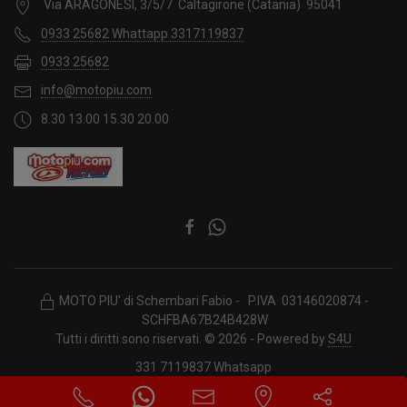
Via ARAGONESI, 3/5/7 Caltagirone (Catania) 95041
0933 25682 Whattapp 3317119837
0933 25682
info@motopiu.com
8.30 13.00 15.30 20.00
MOTO PIU' di Schembari Fabio - P.IVA 03146020874 -
SCHFBA67B24B428W
Tutti i diritti sono riservati. © 2026 - Powered by
S4U
331 7119837 Whatsapp