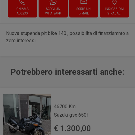
CHIAMA
SCRIVI UN
SCRIVI UN
INDICAZIONI
ADESSO
WHATSAPP
E-MAIL
STRADALI
Nuova stupenda pit bike 140 , possibilita di finanziamnto a
zero interessi .
Potrebbero interessarti anche:
46700 Km
Suzuki gsx 650f
€ 1.300,00