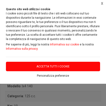
X
Questo sito web utilizza i cookie
I cookie sono piccoli file di testo che i siti web collocano sul tuo
dispositivo durante la navigazione. Le informazioni in essi contenute
possono riguardare te, le tue preferenze o il tuo dispositivo ma non ti
Home
Usato
Lem Motor
lx4
identificano sotto il profilo personale. Puoi liberamente prestare, rifiutare
o revocare il tuo consenso in qualsiasi momento, personalizzando le
tue preferenze. La scelta di accettare tutti i cookie ti offre certamente
la completezza di navigazione di questo sito web.
Per saperne di più, leggi la nostra
Informativa sui cookie
e la nostra
Informativa sulla privacy
Lem Motor lx4 140
ACCETTA TUTTI I COOKIE
Personalizza preferenze
Marca
: Lem Motor
Modello
: lx4 140
Categoria
: 125 c.c.