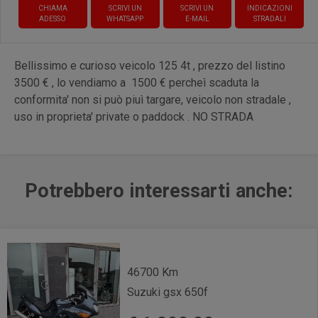
CHIAMA
SCRIVI UN
SCRIVI UN
INDICAZIONI
ADESSO
WHATSAPP
E-MAIL
STRADALI
Bellissimo e curioso veicolo 125 4t , prezzo del listino
3500 € , lo vendiamo a 1500 € percheì scaduta la
conformita' non si può piuì targare, veicolo non stradale ,
uso in proprieta' private o paddock . NO STRADA
Potrebbero interessarti anche:
46700 Km
Suzuki gsx 650f