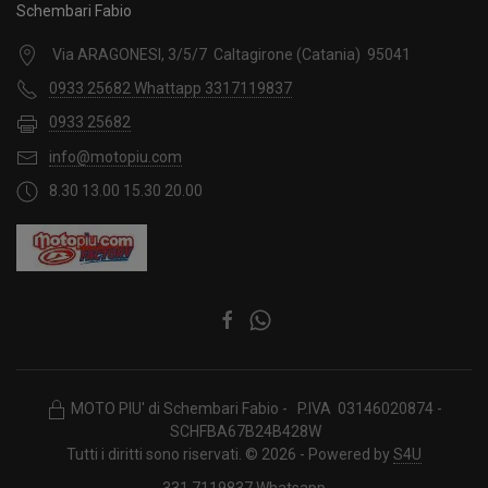
Schembari Fabio
Via ARAGONESI, 3/5/7 Caltagirone (Catania) 95041
0933 25682 Whattapp 3317119837
0933 25682
info@motopiu.com
8.30 13.00 15.30 20.00
MOTO PIU' di Schembari Fabio - P.IVA 03146020874 -
SCHFBA67B24B428W
Tutti i diritti sono riservati. © 2026 - Powered by
S4U