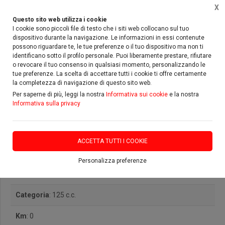
X
Questo sito web utilizza i cookie
I cookie sono piccoli file di testo che i siti web collocano sul tuo
dispositivo durante la navigazione. Le informazioni in essi contenute
possono riguardare te, le tue preferenze o il tuo dispositivo ma non ti
Home
Usato
KSR Moto
Epico
identificano sotto il profilo personale. Puoi liberamente prestare, rifiutare
o revocare il tuo consenso in qualsiasi momento, personalizzando le
tue preferenze. La scelta di accettare tutti i cookie ti offre certamente
la completezza di navigazione di questo sito web.
Per saperne di più, leggi la nostra
Informativa sui cookie
e la nostra
Informativa sulla privacy
KSR Moto Epico
ACCETTA TUTTI I COOKIE
Marca
: KSR Moto
Personalizza preferenze
Modello
: Epico
Categoria
: 125 c.c.
Km
: 0