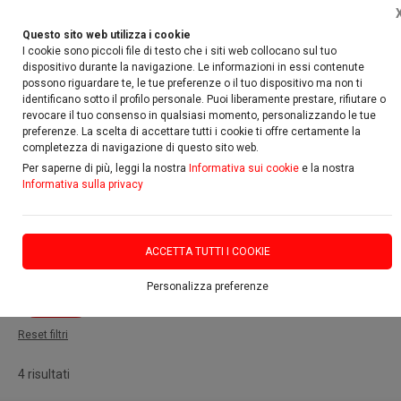
Questo sito web utilizza i cookie
I cookie sono piccoli file di testo che i siti web collocano sul tuo
dispositivo durante la navigazione. Le informazioni in essi contenute
possono riguardare te, le tue preferenze o il tuo dispositivo ma non ti
identificano sotto il profilo personale. Puoi liberamente prestare, rifiutare o
Home
Promozioni
Caschi
revocare il tuo consenso in qualsiasi momento, personalizzando le tue
preferenze. La scelta di accettare tutti i cookie ti offre certamente la
completezza di navigazione di questo sito web.
FILTRA
Per saperne di più, leggi la nostra
Informativa sui cookie
e la nostra
Informativa sulla privacy
Caschi
Filtri attivi:
ACCETTA TUTTI I COOKIE
Categoria:
Personalizza preferenze
Caschi
Reset filtri
4 risultati